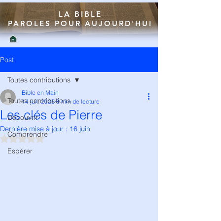
LA BIBLE
PAROLES POUR AUJOURD'HUI
Post
Toutes contributions
Bible en Main
Toutes contributions
14 juil. 2025
8 min de lecture
Les clés de Pierre
Découvrir
Dernière mise à jour :
16 juin
Comprendre
Noté NaN étoiles sur 5.
Espérer