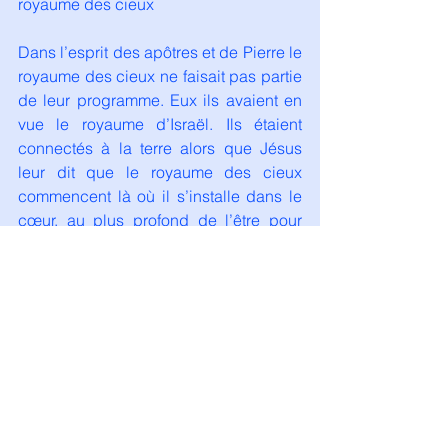
royaume des cieux
Dans l’esprit des apôtres et de Pierre le 
royaume des cieux ne faisait pas partie 
de leur programme. Eux ils avaient en 
vue le royaume d’Israël. Ils étaient 
connectés à la terre alors que Jésus 
leur dit que le royaume des cieux 
commencent là où il s’installe dans le 
cœur, au plus profond de l’être pour 
ceux qui sont connecté à Christ.
Le royaume de Dieu c’est d’abord celui 
qui s’implante dans le cœur et porte les 
aspirations profondes.
Dans le discours inaugural de Jésus, le 
plus long, comme pour exposer tout le 
programme, on voit ressortir 4 
recommandations centrales, comme 