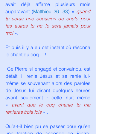
avait déjà affirmé plusieurs mois 
auparavant (
Matthieu 26 :33
) « 
quand 
tu seras une occasion de chute pour 
les autres tu ne le sera jamais pour 
moi
».
Et puis il y a eu cet instant où résonna 
le chant du coq ... !
 Ce Pierre si engagé et convaincu, est 
défait, il renie Jésus et se renie lui-
même se souvenant alors des paroles 
de Jésus lui disant quelques heures 
avant seulement : cette nuit même 
« 
avant que le coq chante tu me 
renieras trois fois
 » .
Qu’a-t-il bien pu se passer pour qu’en 
une fraction de seconde ce Pierre, 