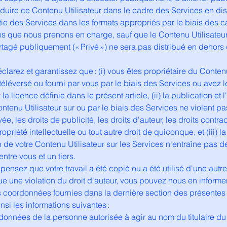
oduire ce Contenu Utilisateur dans le cadre des Services en dis
rtie des Services dans les formats appropriés par le biais des 
s que nous prenons en charge, sauf que le Contenu Utilisateur
rtagé publiquement (« Privé ») ne sera pas distribué en dehors
clarez et garantissez que : (i) vous êtes propriétaire du Conten
 téléversé ou fourni par vous par le biais des Services ou avez l
la licence définie dans le présent article, (ii) la publication et l'
ntenu Utilisateur sur ou par le biais des Services ne violent pas
vée, les droits de publicité, les droits d'auteur, les droits contra
ropriété intellectuelle ou tout autre droit de quiconque, et (iii) la
 de votre Contenu Utilisateur sur les Services n'entraîne pas d
entre vous et un tiers.
 pensez que votre travail a été copié ou a été utilisé d'une autr
ue une violation du droit d'auteur, vous pouvez nous en informe
les coordonnées fournies dans la dernière section des présentes
ainsi les informations suivantes :
rdonnées de la personne autorisée à agir au nom du titulaire du 