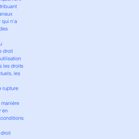
tribuant
canaux
 qui n'a
 des
u
e droit
utilisation
 les droits
ctuels, les
e rupture
e manière
r en
 conditions
droit