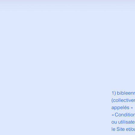
1) bibleen
(collective
appelés « n
« Condition
ou utilisate
le Site et/